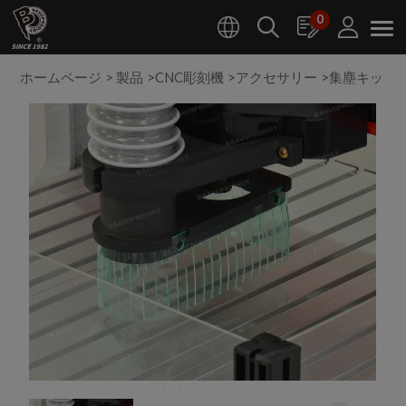
クッキー利用の管理について
0
ホームページ
製品
CNC彫刻機
アクセサリー
集塵キット