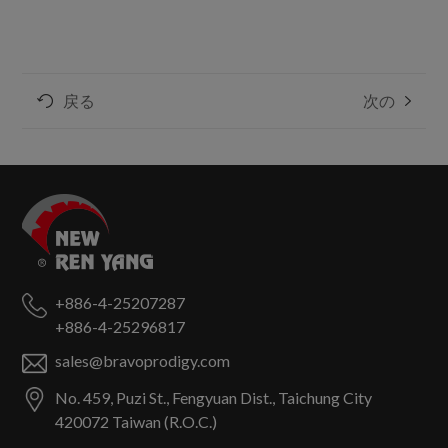
戻る
次の
+886-4-25207287
+886-4-25296817
sales@bravoprodigy.com
No. 459, Puzi St.,
Fengyuan Dist.,
Taichung City
420072
Taiwan (R.O.C.)