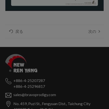
戻る
次の
+886-4-25207287
+886-4-25296817
sales@bravoprodigy.com
No. 459, Puzi St.,
Fengyuan Dist.,
Taichung City