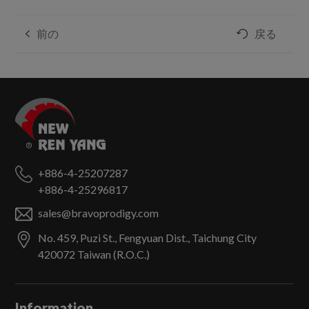
前の
戻る
+886-4-25207287
+886-4-25296817
sales@bravoprodigy.com
No. 459, Puzi St.,
Fengyuan Dist.,
Taichung City
420072
Taiwan (R.O.C.)
Information