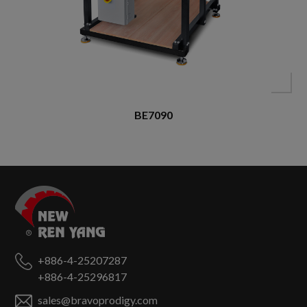
BE7090
+886-4-25207287
+886-4-25296817
sales@bravoprodigy.com