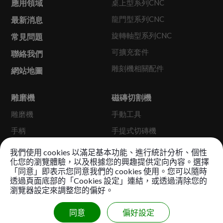
應用領域
桌上型系列CNC
龍門型系列CNC
最新消息
旋轉軸型系列CNC
常見問題
可擴充套件
聯絡我們
雕刻機相關配件
網站地圖
雕磨機
磁磚切割機
雕磨機
手動工具
手柄
手提式切磚機
專業型切磚機
我們使用 cookies 以滿足基本功能、進行統計分析、個性
化您的瀏覽體驗，以及根據您的興趣提供定向內容。選擇
鏟地機
「同意」即表示您同意我們的 cookies 使用。您可以隨時
透過頁面底部的「Cookies 設定」連結，或透過清除您的
瀏覽器設定來調整您的偏好。
Copyright © 2026 New Ren Yang Enterprise Corp. All Rights
同意
偏好設定
Reserved.