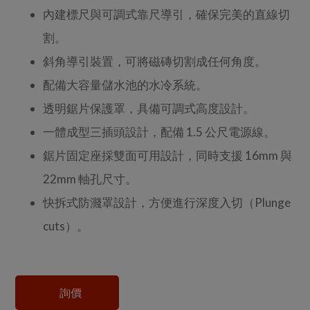
內建標尺與可調式靠尺導引，確保完美的直線切
割。
斜角導引裝置，可將磁磚切割成任何角度。
配備大容量儲水池的水冷系統。
透明鋸片保護罩，具備可調式高度設計。
一體成型三插頭設計，配備 1.5 公尺電源線。
鋸片固定座採雙面可用設計，同時支援 16mm 與
22mm 軸孔尺寸。
快拆式防濺罩設計，方便進行深度入切（Plunge
cuts）。
詢價